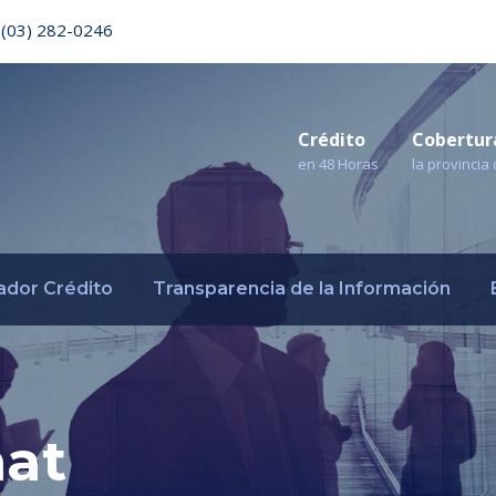
(03) 282-0246
Crédito
Cobertur
en 48 Horas
la provinci
ador Crédito
Transparencia de la Información
mat