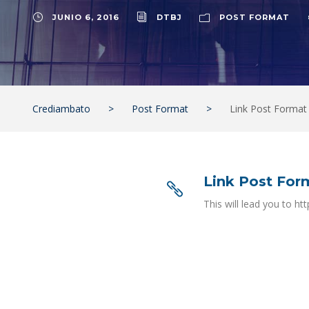
JUNIO 6, 2016
DTBJ
POST FORMAT
Crediambato
>
Post Format
>
Link Post Format
Link Post For
This will lead you to h