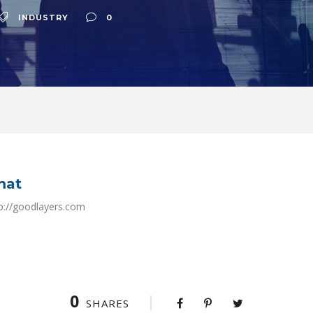
INDUSTRY
0
mat
ttp://goodlayers.com
0
SHARES