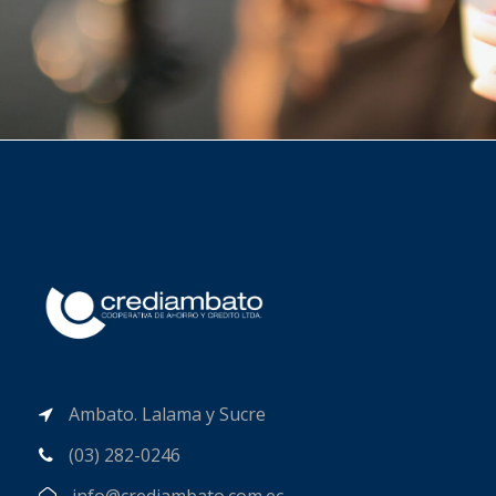
JUNIO 6, 2016
JUNIO 6, 2016
DTBJ
DTBJ
Ambato. Lalama y Sucre
(03) 282-0246